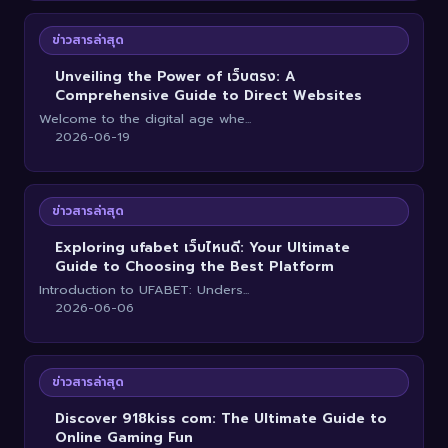
ข่าวสารล่าสุด
Unveiling the Power of เว็บตรง: A
Comprehensive Guide to Direct Websites
Welcome to the digital age whe...
2026-06-19
ข่าวสารล่าสุด
Exploring ufabet เว็บไหนดี: Your Ultimate
Guide to Choosing the Best Platform
Introduction to UFABET: Unders...
2026-06-06
ข่าวสารล่าสุด
Discover 918kiss com: The Ultimate Guide to
Online Gaming Fun