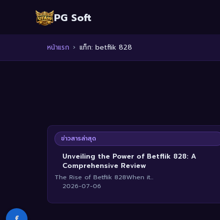
PG Soft
หน้าแรก
›
แท็ก: betflik 828
ข่าวสารล่าสุด
Unveiling the Power of Betflik 828: A
Comprehensive Review
The Rise of Betflik 828When it...
2026-07-06
f