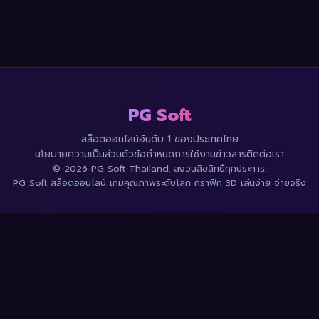
PG Soft
สล็อตออนไลน์อันดับ 1 ของประเทศไทย
นโยบายความเป็นส่วนตัว
ข้อกำหนดการใช้งาน
ข่าวสาร
ติดต่อเรา
© 2026 PG Soft Thailand. สงวนลิขสิทธิ์ทุกประการ.
PG Soft สล็อตออนไลน์ เกมคุณภาพระดับโลก กราฟิก 3D เล่นง่าย จ่ายจริง