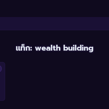
แท็ก: wealth building