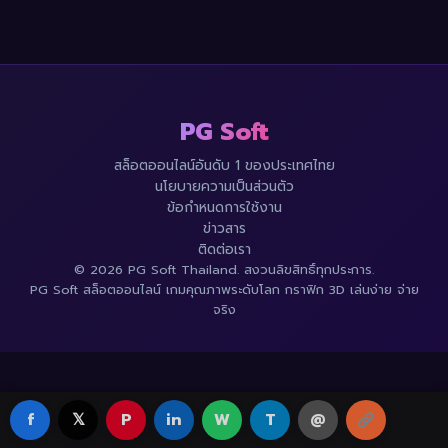
PG Soft
สล็อตออนไลน์อันดับ 1 ของประเทศไทย
นโยบายความเป็นส่วนตัว
ข้อกำหนดการใช้งาน
ข่าวสาร
ติดต่อเรา
© 2026 PG Soft Thailand. สงวนลิขสิทธิ์ทุกประการ.
PG Soft สล็อตออนไลน์ เกมคุณภาพระดับโลก กราฟิก 3D เล่นง่าย จ่าย
จริง
f
𝕏
P
in
W
T
@