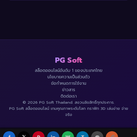
PG Soft
สล็อตออนไลน์อันดับ 1 ของประเทศไทย
นโยบายความเป็นส่วนตัว
ข้อกำหนดการใช้งาน
ข่าวสาร
ติดต่อเรา
© 2026 PG Soft Thailand. สงวนลิขสิทธิ์ทุกประการ.
PG Soft สล็อตออนไลน์ เกมคุณภาพระดับโลก กราฟิก 3D เล่นง่าย จ่าย
จริง