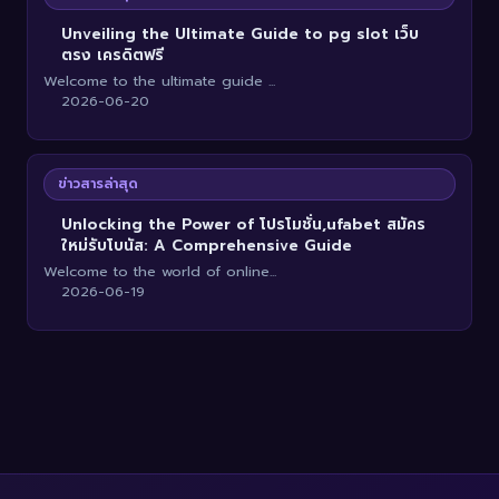
Unveiling the Ultimate Guide to pg slot เว็บ
ตรง เครดิตฟรี
Welcome to the ultimate guide ...
2026-06-20
ข่าวสารล่าสุด
Unlocking the Power of โปรโมชั่น,ufabet สมัคร
ใหม่รับโบนัส: A Comprehensive Guide
Welcome to the world of online...
2026-06-19