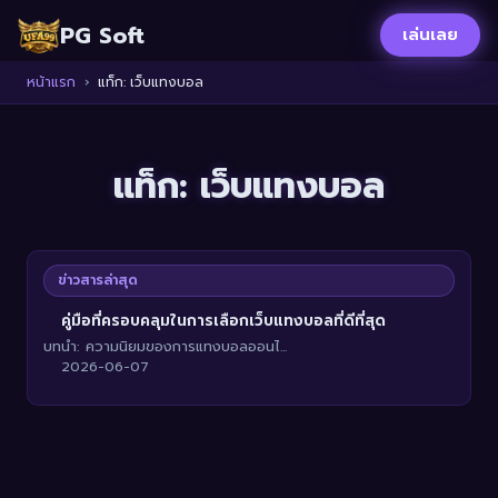
PG Soft
เล่นเลย
หน้าแรก
›
แท็ก: เว็บแทงบอล
แท็ก: เว็บแทงบอล
ข่าวสารล่าสุด
คู่มือที่ครอบคลุมในการเลือกเว็บแทงบอลที่ดีที่สุด
บทนำ: ความนิยมของการแทงบอลออนไ...
2026-06-07