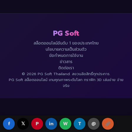
PG Soft
สล็อตออนไลน์อันดับ 1 ของประเทศไทย
นโยบายความเป็นส่วนตัว
ข้อกำหนดการใช้งาน
ข่าวสาร
ติดต่อเรา
© 2026 PG Soft Thailand. สงวนลิขสิทธิ์ทุกประการ.
PG Soft สล็อตออนไลน์ เกมคุณภาพระดับโลก กราฟิก 3D เล่นง่าย จ่าย
จริง
f
𝕏
P
in
W
T
@