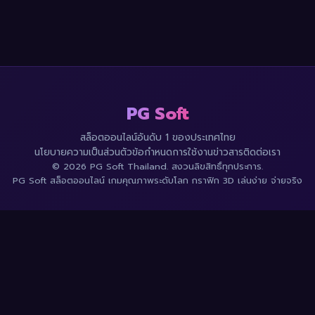
PG Soft
สล็อตออนไลน์อันดับ 1 ของประเทศไทย
นโยบายความเป็นส่วนตัว
ข้อกำหนดการใช้งาน
ข่าวสาร
ติดต่อเรา
© 2026 PG Soft Thailand. สงวนลิขสิทธิ์ทุกประการ.
PG Soft สล็อตออนไลน์ เกมคุณภาพระดับโลก กราฟิก 3D เล่นง่าย จ่ายจริง